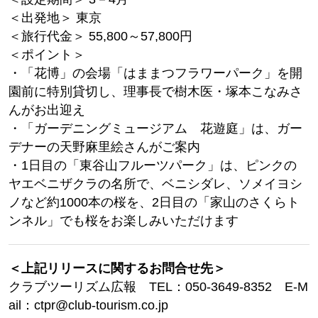
＜出発地＞ 東京
＜旅行代金＞ 55,800～57,800円
＜ポイント＞
・「花博」の会場「はままつフラワーパーク」を開
園前に特別貸切し、理事長で樹木医・塚本こなみさ
んがお出迎え
・「ガーデニングミュージアム 花遊庭」は、ガー
デナーの天野麻里絵さんがご案内
・1日目の「東谷山フルーツパーク」は、ピンクの
ヤエベニザクラの名所で、ベニシダレ、ソメイヨシ
ノなど約1000本の桜を、2日目の「家山のさくらト
ンネル」でも桜をお楽しみいただけます
＜上記リリースに関するお問合せ先＞
クラブツーリズム広報 TEL：050-3649-8352 E-M
ail：ctpr@club-tourism.co.jp