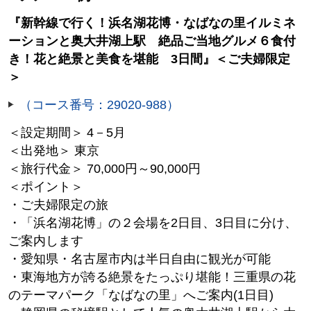
『新幹線で行く！浜名湖花博・なばなの里イルミネ
ーションと奥大井湖上駅 絶品ご当地グルメ６食付
き！花と絶景と美食を堪能 3日間』＜ご夫婦限定
＞
（コース番号：29020-988）
＜設定期間＞ 4－5月
＜出発地＞ 東京
＜旅行代金＞ 70,000円～90,000円
＜ポイント＞
・ご夫婦限定の旅
・「浜名湖花博」の２会場を2日目、3日目に分け、
ご案内します
・愛知県・名古屋市内は半日自由に観光が可能
・東海地方が誇る絶景をたっぷり堪能！三重県の花
のテーマパーク「なばなの里」へご案内(1日目)