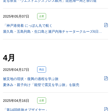
走る茶室「ウエストエクスプレス銀河」琵琶湖一周と茶の道
2025年05月07日
企業
「神戸港発着 にっぽん丸で航く
屋久島・五島列島・生口島と瀬戸内海チャータークルーズ6日…
4月
2025年04月17日
商品
被災地の現状・復興の過程を学ぶ旅
夏休み・親子向け「能登で震災を学ぶ旅」を販売
2025年04月16日
企業
「第14回鉄旅オブザイヤー」